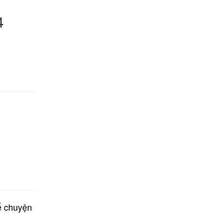
4
 chuyện