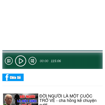
00:00
115:06
ĐỜI NGƯỜI LÀ MỘT CUỘC
TRỞ VỀ - cha hồng kể chuyện
cười