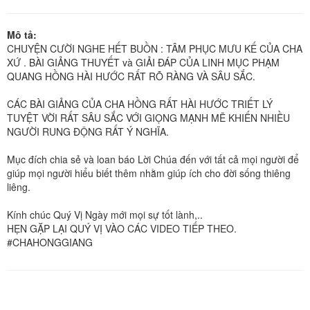
Mô tả:
CHUYỆN CƯỜI NGHE HẾT BUỒN : TÂM PHỤC MƯU KẾ CỦA CHA
XỨ . BÀI GIẢNG THUYẾT và GIẢI ĐÁP CỦA LINH MỤC PHẠM
QUANG HỒNG HÀI HƯỚC RẤT RÕ RÀNG VÀ SÂU SẮC.
CÁC BÀI GIẢNG CỦA CHA HỒNG RẤT HÀI HƯỚC TRIẾT LÝ
TUYỆT VỜI RẤT SÂU SẮC VỚI GIỌNG MẠNH MẼ KHIẾN NHIỀU
NGƯỜI RUNG ĐỘNG RẤT Ý NGHĨA.
Mục đích chia sẻ và loan báo Lời Chúa đến với tất cả mọi người để
giúp mọi người hiểu biết thêm nhằm giúp ích cho đời sống thiêng
liêng.
Kính chúc Quý Vị Ngày mới mọi sự tốt lành,..
HẸN GẶP LẠI QUÝ VỊ VÀO CÁC VIDEO TIẾP THEO.
#CHAHONGGIANG