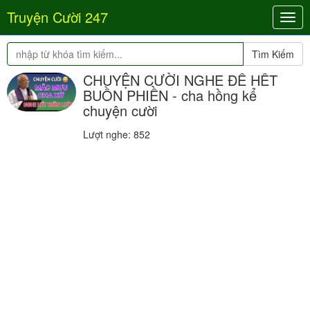
Truyện Cười 247
Togg
navig
Tìm Kiếm
CHUYỆN CƯỜI NGHE ĐỂ HẾT
BUỒN PHIỀN - cha hồng kể
chuyện cười
Lượt nghe: 852