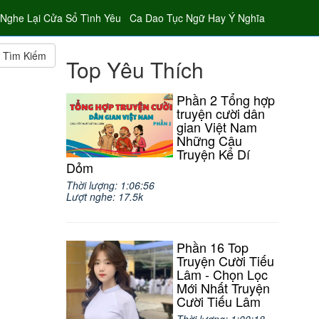
Nghe Lại Cửa Sổ Tình Yêu
Ca Dao Tục Ngữ Hay Ý Nghĩa
Tìm Kiếm
Top Yêu Thích
Phần 2 Tổng hợp
truyện cười dân
gian Việt Nam
Những Câu
Truyện Kể Dí
Dỏm
Thời lượng: 1:06:56
Lượt nghe: 17.5k
Phần 16 Top
Truyện Cười Tiếu
Lâm - Chọn Lọc
Mới Nhất Truyện
Cười Tiếu Lâm